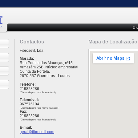
Encon
Contactos
Mapa de Localização
Fibrosetil, Lda.
Morada:
Rua Portela das Maunças, nº15,
Armazém 25B, Núcleo empresarial
Quinta da Portela,
2670-557 Guerreiros - Loures
Telefone:
219823286
(Chamada para rede fixa nacional)
Telemóvel:
967576104
(Chamada para rede móvel nacional)
Fax:
219823286
(Chamada para rede fixa nacional)
E-mail:
geral@fibrosetil.com