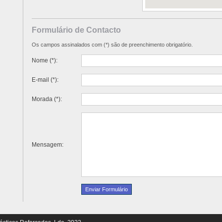
Formulário de Contacto
Os campos assinalados com (*) são de preenchimento obrigatório.
Nome (*):
E-mail (*):
Morada (*):
Mensagem: